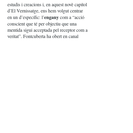
estudis i creacions i, en aquest novè capítol
d’El Vernissatge, ens hem volgut centrar
engany
en un d’específic: l’
com a “acció
conscient que té per objectiu que una
mentida sigui acceptada pel receptor com a
veritat”. Fontcuberta ha obert en canal
aquest terme –també la mentida, la falsedat
o la impostura– i n’ha tret tant suc com ha
pogut. Per tant, a la seva entrevista
parlarem de fraus i d’enganys a través de
les sèries
Herbarium
,
Fauna
(on ens dona
gat per llebre) i
Karelia
; i també a partir de
l’assaig
Ça-a-éte. Contra Barthes
, inclòs a
“Imatges latents. La fotografia en
transició” (2022).
entrevista
GALERIA D'OBRES