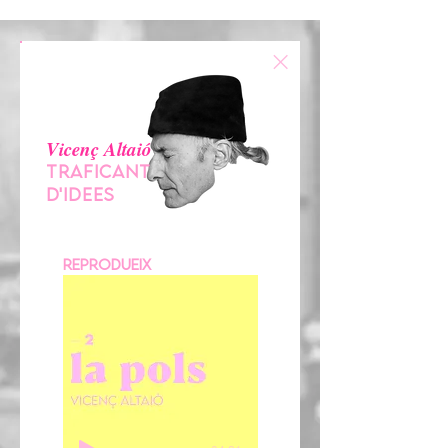
Vicenç Altaió
TRAFICANT
D'IDEES
reprodueix