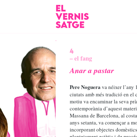
4
– el fang
Anar a pastar
Pere Noguera
va néixer l’any 
ciutats amb més tradició en el 
motiu va encaminar la seva pràc
contemporània d’aquest material
Massana de Barcelona, al costat
anys setanta, va començar a mod
incorporant objectes domèstics
plantejament estètic i de procé