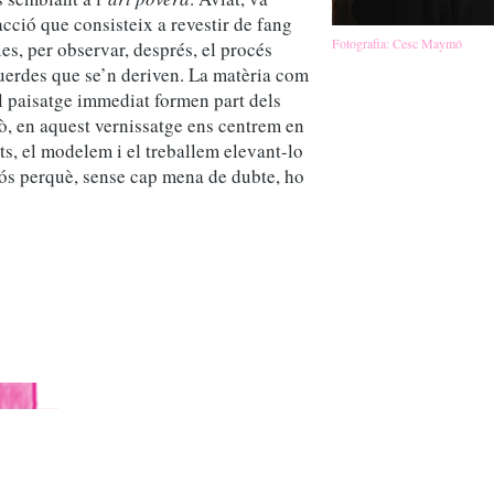
acció que consisteix a revestir de fang
Fotografia: Cesc Maymó
es, per observar, després, el procés
squerdes que se’n deriven. La matèria com
el paisatge immediat formen part dels
ixò, en aquest vernissatge ens centrem en
s, el modelem i el treballem elevant-lo
iós perquè, sense cap mena de dubte, ho