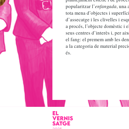
popularitzar l’
enfangada
, una 
tota mena d’objectes i superfíci
d’assecatge i les clivelles i e
a procés, l’objecte domèstic i 
seus centres d’interès i, per a
el fang: el premem amb les dent
a la categoria de material prec
és.