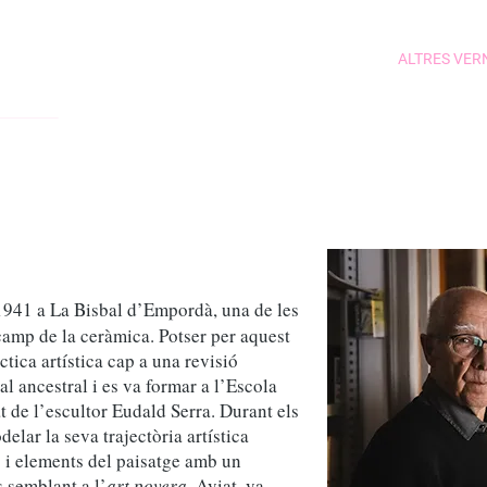
ALTRES VER
1941 a La Bisbal d’Empordà, una de les
camp de la ceràmica. Potser per aquest
tica artística cap a una revisió
 ancestral i es va formar a l’Escola
 de l’escultor Eudald Serra. Durant els
elar la seva trajectòria artística
 i elements del paisatge amb un
s semblant a l’
art povera
. Aviat, va