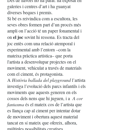
Des de llavors no ha parat: ha exposat en
galeries i centres d’art i ha guanyat
diverses beques i premis.
Si bé es reivindica com a escultora, les
seves obres formen part d’un procés més
ampli on l’acció té un paper fonamental i
el joc
on
sovint hi ressona. Es tracta del
joc entès com una relació atemporal i
experimental amb l’entorn –com la
mateixa pràctica artística– que porta
l'artista a desenvolupar projectes on el
moviment, vehiculat a través de materials
com el ciment, és protagonista.
A
Història ballada del playground
l’artista
investiga l’evolució dels parcs infantils i els
moviments que aquests generen en els
cossos dels nens que hi juguen, i a
A cor
fantasma
és el mateix cos de l’artista que
es llança cap al ciment per intentar dotar
de moviment i obertura aquest material
tancat en sí mateix que ofereix, alhora,
múltiples possibilitats creatives.