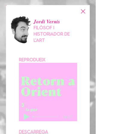
Jordi Vernis
FILÒSOF I
HISTORIADOR DE
L'ART
reprodueix
-04:27
descarrega