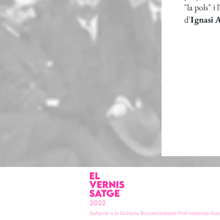
"la pols" i 
d'
Ignasi A
2022
Subjecte a la llicència
Reconeixement-NoComercial-Sens