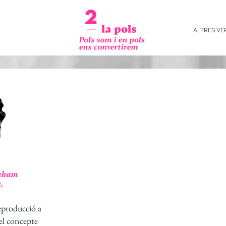
ALTRES VE
aham
A
reproducció
a
el concepte