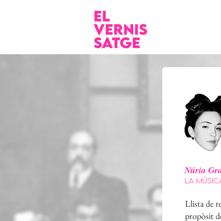
Núria Gr
LA MÚSIC
Llista de 
propòsit d